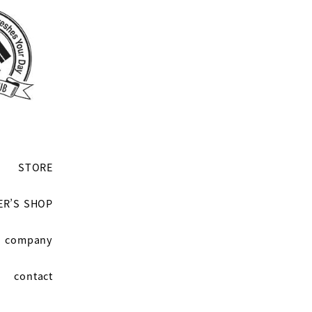
STORE
ER’S SHOP
company
contact