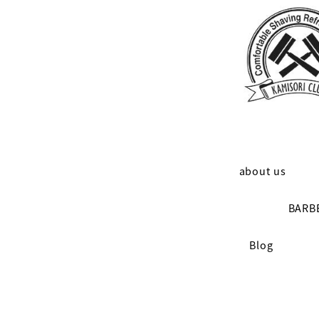
メ
イ
ン
コ
ン
テ
ン
about us
ツ
BARB
へ
Blog
移
動