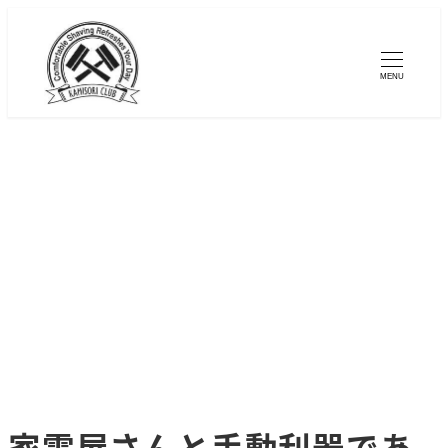
メ
イ
MENU
ン
コ
ン
テ
ン
ツ
へ
移
動
家電屋さんと手動利器であ