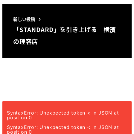
新しい投稿
「STANDARD」を引き上げる 横濱
の理容店
SyntaxError: Unexpected token < in JSON at
position 0
SyntaxError: Unexpected token < in JSON at
position 0