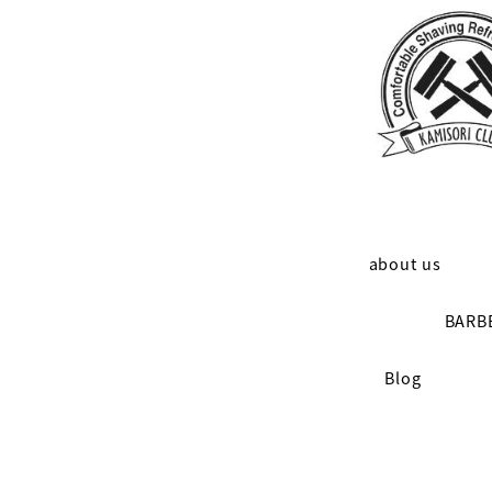
メ
イ
ン
コ
ン
テ
ン
about us
ツ
BARB
へ
Blog
移
動