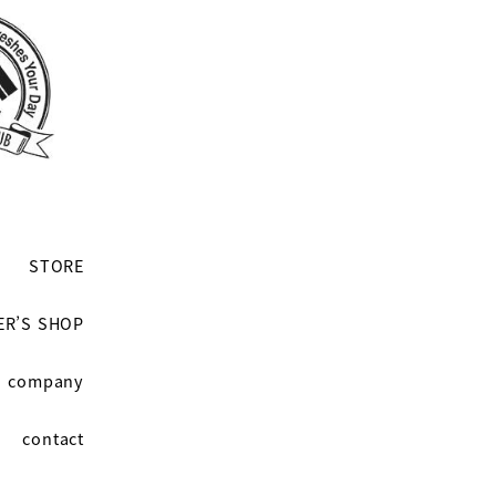
STORE
ER’S SHOP
company
contact