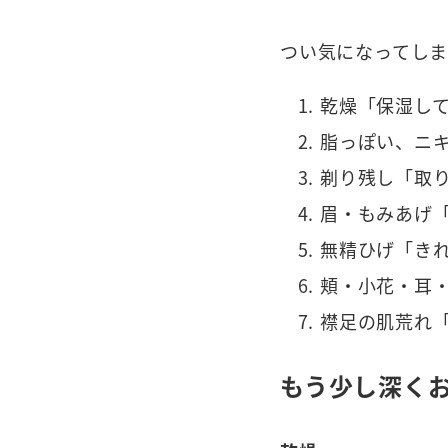
つい気になってしま
乾燥「保湿し
脂っぽい、ニ
剃り残し「取
眉・もみあげ
無精ひげ「き
頬・小花・耳
襟足の肌荒れ
もう少し深く