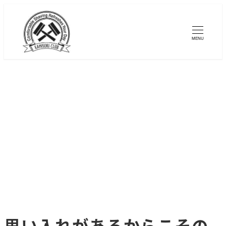
メ
イ
MENU
ン
コ
ン
テ
ン
ツ
へ
移
動
思い入れがあるからこその