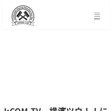
メ
イ
MENU
ン
コ
ン
テ
ン
ツ
へ
移
動
J:COM TV 横濱ツウ！！に