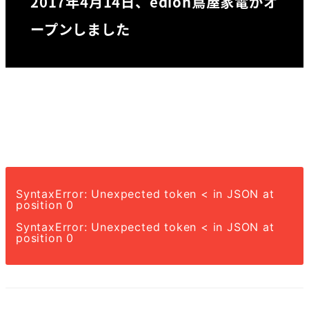
2017年4月14日、edion蔦屋家電がオ
ープンしました
SyntaxError: Unexpected token < in JSON at
position 0
SyntaxError: Unexpected token < in JSON at
position 0