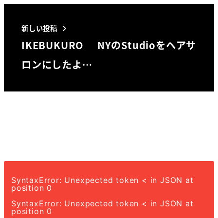
新しい投稿
IKEBUKURO NYのStudioをヘアサ
ロンにしたよ…
SyntaxError: Unexpected token < in JSON at
position 0
SyntaxError: Unexpected token < in JSON at
position 0