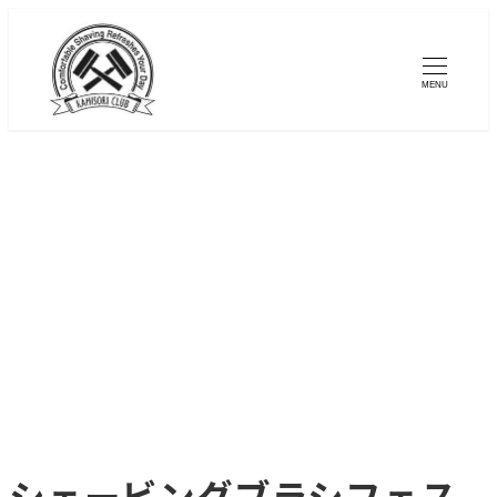
メ
イ
MENU
ン
コ
ン
テ
ン
ツ
へ
移
動
シェービングブラシフェス