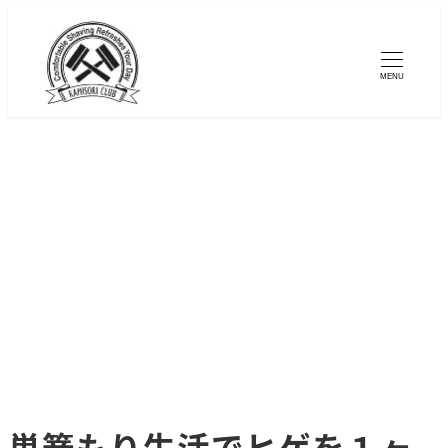
メ
イ
MENU
ン
コ
ン
テ
ン
ツ
へ
移
動
巣篭もり生活でヒゲを１ヶ